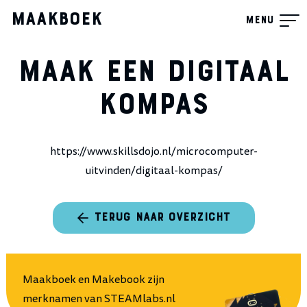
Maakboek
Menu
Maak een digitaal
kompas
https://www.skillsdojo.nl/microcomputer-
uitvinden/digitaal-kompas/
TERUG NAAR OVERZICHT
Maakboek en Makebook zijn
merknamen van
STEAMlabs.nl